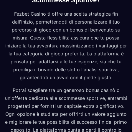
Scommesse Sportive?
Fezbet Casino ti offre una scelta strategica fin
dall'inizio, permettendoti di personalizzare il tuo
percorso di gioco con un bonus di benvenuto su
misura. Questa flessibilità assicura che tu possa
iniziare la tua avventura massimizzando i vantaggi per
la tua categoria di gioco preferita. La piattaforma è
pensata per adattarsi alle tue esigenze, sia che tu
prediliga il brivido delle slot o l'analisi sportiva,
garantendoti un avvio con il piede giusto.
Potrai scegliere tra un generoso bonus casinò o
un'offerta dedicata alle scommesse sportive, entrambi
progettati per fornirti un capitale extra significativo.
Ogni opzione è studiata per offrirti un valore aggiunto
e migliorare le tue possibilità di successo fin dal primo
deposito. La piattaforma punta a darti il controllo