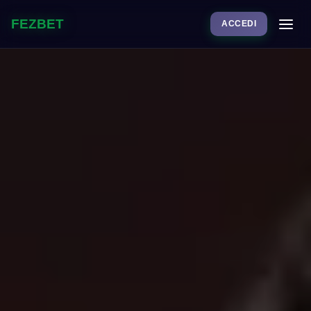
FEZBET
ACCEDI