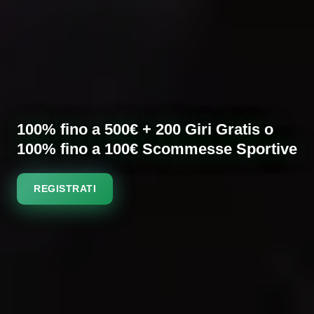
100% fino a 500€ + 200 Giri Gratis o
100% fino a 100€ Scommesse Sportive
REGISTRATI