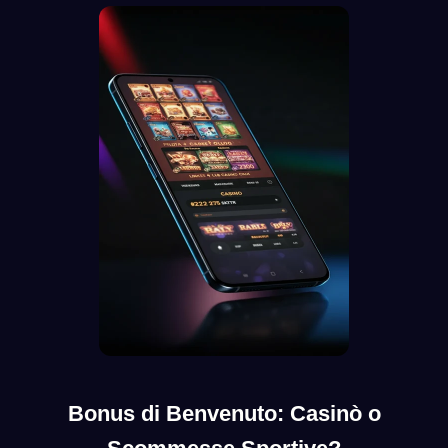
Bonus di Benvenuto: Casinò o