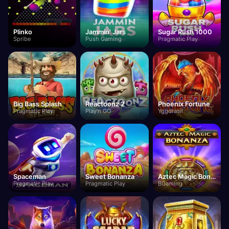
Plinko
Jammin' Jars
Sugar Rush 1000
Spribe
Push Gaming
Pragmatic Play
Big Bass Splash
Reactoonz 2
Phoenix Fortune
Pragmatic Play
Play'n GO
Yggdrasil
Spaceman
Sweet Bonanza
Aztec Magic Bonanza
Pragmatic Play
Pragmatic Play
BGaming