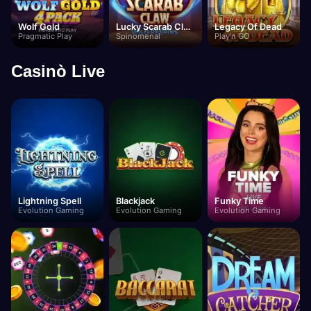
Wolf Gold
Lucky Scarab Claw
Legacy Of Dead
Pragmatic Play
Spinomenal
Play'n GO
Casinò Live
Lightning Spell
Blackjack
Funky Time
Evolution Gaming
Evolution Gaming
Evolution Gaming