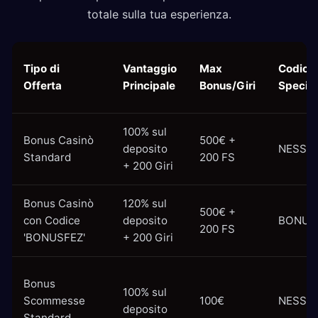
totale sulla tua esperienza.
Tipo di
Vantaggio
Max
Codice
Offerta
Principale
Bonus/Giri
Special
100% sul
Bonus Casinò
500€ +
deposito
NESSU
Standard
200 FS
+ 200 Giri
Bonus Casinò
120% sul
500€ +
con Codice
deposito
BONUS
200 FS
'BONUSFEZ'
+ 200 Giri
Bonus
100% sul
Scommesse
100€
NESSU
deposito
Standard